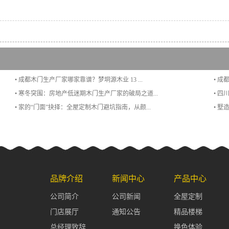
• 成都木门生产厂家哪家靠谱？梦垌源木业 13 ...
• 成
• 寒冬突围：房地产低迷期木门生产厂家的破局之道...
• 
• 家的“门面”抉择：全屋定制木门避坑指南，从颜...
• 
品牌介绍
新闻中心
产品中心
公司简介
公司新闻
全屋定制
门店展厅
通知公告
精品楼梯
总经理致辞
换色体验