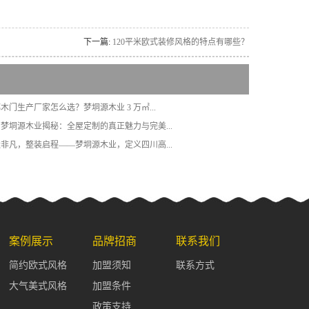
下一篇:
120平米欧式装修风格的特点有哪些？
都木门生产厂家怎么选？梦垌源木业 3 万㎡...
四川梦垌源木业揭秘：全屋定制的真正魅力与完美...
墅造非凡，整装启程——梦垌源木业，定义四川高...
案例展示
品牌招商
联系我们
简约欧式风格
加盟须知
联系方式
大气美式风格
加盟条件
政策支持