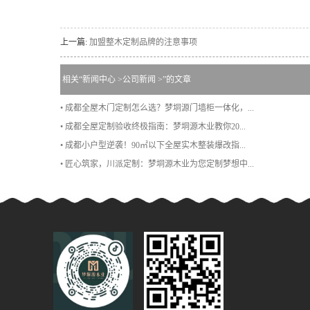
上一篇:
加盟整木定制品牌的注意事项
相关“
新闻中心
>
公司新闻
>”的文章
• 成都全屋木门定制怎么选？梦垌源门墙柜一体化，...
• 成都全屋定制验收终极指南：梦垌源木业教你20...
• 成都小户型逆袭！90㎡以下全屋实木整装爆改指...
• 匠心筑家，川派定制：梦垌源木业为您定制梦想中...