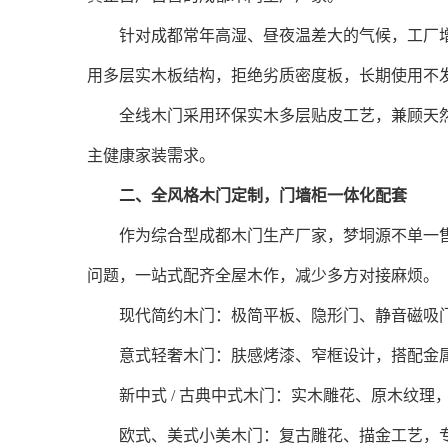
针对成都常年高湿、昼夜温差大的气候，工厂增设
用多层实木板结构，拒绝劣质密度板，长期使用不
全线木门采用环保实木多层贴皮工艺，兼顾天然木
主健康家装需求。
二、全风格木门定制，门墙柜一体化配套
作为综合型成都木门生产厂家，梦垌源不单一售
问题，一站式配齐全屋木作，减少多方对接麻烦。
现代简约木门：极简平板、隐形门、静音磁吸门
意式轻奢木门：肤感烤漆、窄框设计，搭配金属
新中式 / 古典中式木门：实木雕花、原木纹理，
欧式、美式小美木门：复古雕花、描金工艺，专