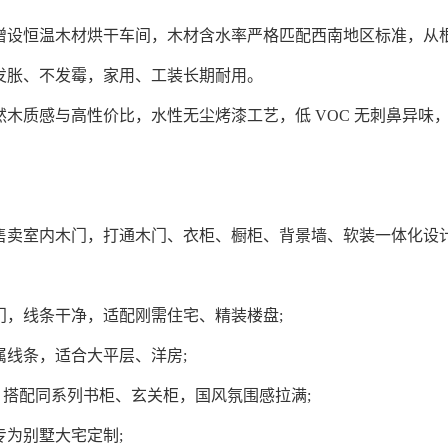
恒温木材烘干车间，木材含水率严格匹配西南地区标准，从根
发胀、不发霉，家用、工装长期耐用。
质感与高性价比，水性无尘烤漆工艺，低 VOC 无刺鼻异味
卖室内木门，打通木门、衣柜、橱柜、背景墙、软装一体化设计
，线条干净，适配刚需住宅、精装楼盘;
线条，适合大平层、洋房;
搭配同系列书柜、玄关柜，国风氛围感拉满;
为别墅大宅定制;