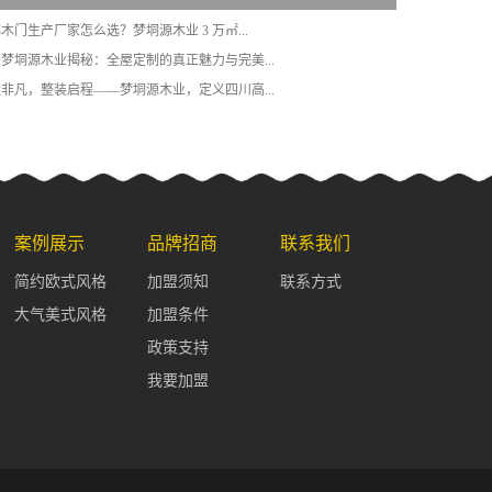
都木门生产厂家怎么选？梦垌源木业 3 万㎡...
四川梦垌源木业揭秘：全屋定制的真正魅力与完美...
墅造非凡，整装启程——梦垌源木业，定义四川高...
案例展示
品牌招商
联系我们
简约欧式风格
加盟须知
联系方式
大气美式风格
加盟条件
政策支持
我要加盟