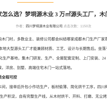
怎么选？梦垌源木业 3 万㎡源头工厂，
作者：
四川梦垌源木业有限公司
点击次数：
1150
次
木门时，多数业主、装修公司都会纠结哪家成都木门生产厂家靠
而本地大型源头工厂才能兼顾材质、工艺、设计与长期售后。坐落
0㎡标准化生产基地，集木门研发、生产、全屋配套定制、上门安装、
候，洋房、别墅、高端住宅木门一站式落地。
质全程可控
间，接单后外包小作坊生产，板材偷薄、简化烘干工序，四川梅
定制生产积淀，自有完整生产线，从木材烘干、开料、打磨、无尘