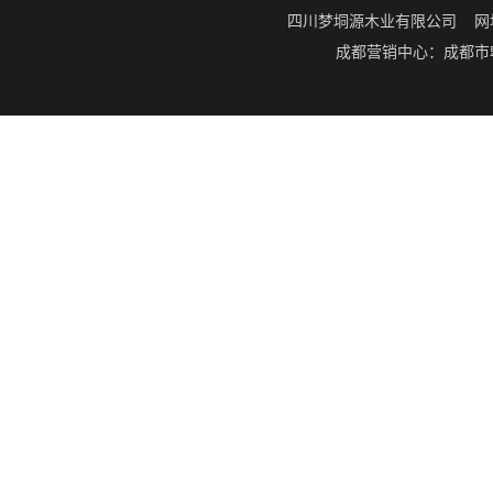
四川梦垌源木业有限公司 网址：ww
成都营销中心：成都市