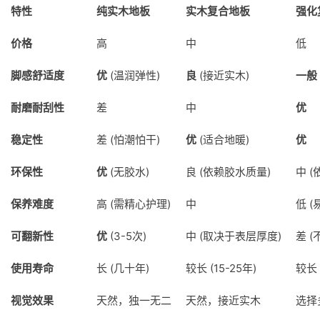
特性
纯实木地板
实木复合地板
强化
价格
高
中
低
脚感舒适度
优
(温润弹性)
良
(接近实木)
一般
耐磨耐刮性
差
中
优
稳定性
差 (怕潮怕干)
优
(适合地暖)
优
环保性
优
(无胶水)
良 (依赖胶水质量)
中 
保养难度
高 (需精心护理)
中
低 (
可翻新性
优
(3-5次)
中 (取决于表层厚度)
差 (
使用寿命
长 (几十年)
较长 (15-25年)
较长 
视觉效果
天然，独一无二
天然，接近实木
选择