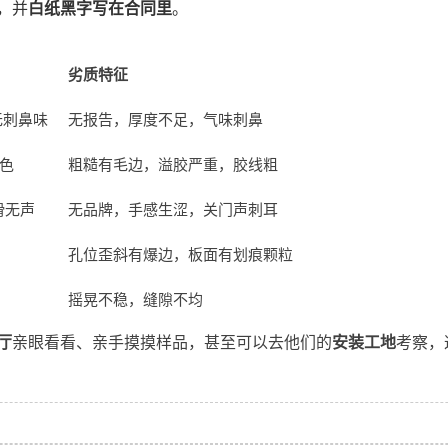
，并
白纸黑字写在合同里
。
劣质特征
无刺鼻味
无报告，厚度不足，气味刺鼻
色
粗糙有毛边，溢胶严重，胶线粗
滑无声
无品牌，手感生涩，关门声刺耳
孔位歪斜有爆边，板面有划痕颗粒
摇晃不稳，缝隙不均
厅
亲眼看看、亲手摸摸样品，甚至可以去他们的
安装工地
考察，