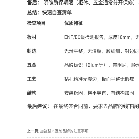
售后：
明确质保期限（柜体、五金通常分开保修）
总结：快速自查清单
检查项目
优质特征
板材
ENF/E0级检测报告，厚度18mm，
封边
光滑平整，无溢胶，胶线细，封边同
五金
品牌标识（Blum等），带阻尼，顺
工艺
钻孔精准无爆边，板面平整无瑕疵
结构
安装稳固，横平竖直，有结构加固
最后建议：
在最终签合同前，要求去品牌的
线下展
上一篇:
加盟整木定制品牌的注意事项