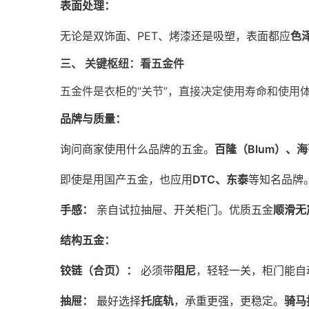
表面处理：
无论是双饰面、PET、烤漆还是吸塑，表面都应
色
三、 关键枢纽：看五金件
五金件是衣柜的“关节”，直接决定使用寿命和使用
品牌与质量：
询问商家使用什么品牌的五金。
百隆（Blum）、海蒂
即使是用国产五金，也应用
DTC、东泰
等知名品牌
手感：
亲自试拉抽屉、开关柜门。优质五金
顺滑无
结构五金：
铰链（合页）：
必须带
阻尼
，轻轻一关，柜门能自
抽屉：
最好选择
托底轨
，承重更强，更稳定。
骑马