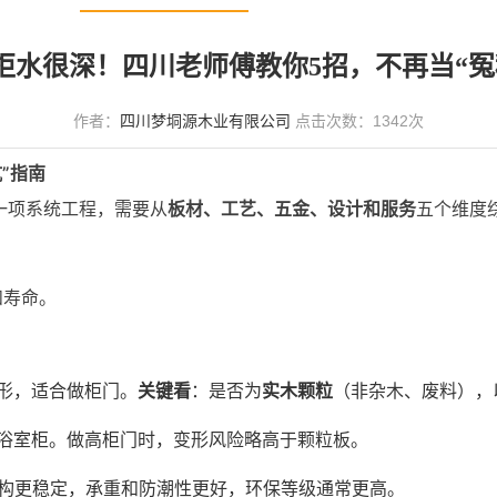
柜水很深！四川老师傅教你5招，不再当“冤
作者：
四川梦垌源木业有限公司
点击次数：
1342
次
”指南
一项系统工程，需要从
板材、工艺、五金、设计和服务
五个维度
和寿命。
形，适合做柜门。
关键看
：是否为
实木颗粒
（非杂木、废料），
浴室柜。做高柜门时，变形风险略高于颗粒板。
构更稳定，承重和防潮性更好，环保等级通常更高。