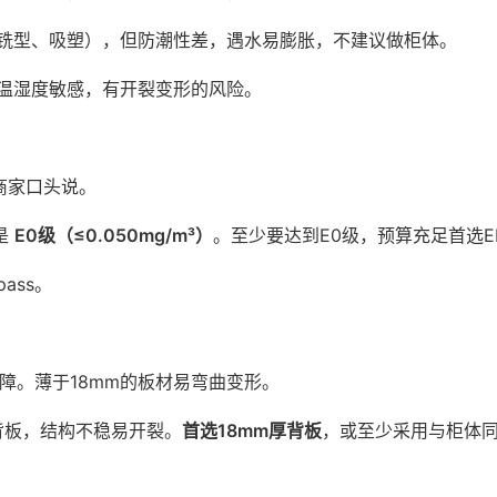
铣型、吸塑），但防潮性差，遇水易膨胀，不建议做柜体。
温湿度敏感，有开裂变形的风险。
商家口头说。
是
E0级（≤0.050mg/m³）
。至少要达到E0级，预算充足首选E
ass。
障。薄于18mm的板材易弯曲变形。
薄背板，结构不稳易开裂。
首选18mm厚背板
，或至少采用与柜体