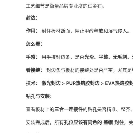
工艺细节是衡量品牌专业度的试金石。
封边：
作用：
封住板材断面，阻止甲醛释放和湿气侵入。
怎么看：
手感：
用手摸封边条，是否
光滑、平整、无毛刺、
看接缝：
封边条与板材的接缝处是否严密，尤其是
技术：
激光封边 > PUR热熔胶封边 > EVA热熔胶
钻孔与安装：
查看板材上的
三合一连接件
的钻孔是否精准、整齐
安装完成后，所有
孔位应该有同色的
盖帽
封住
，