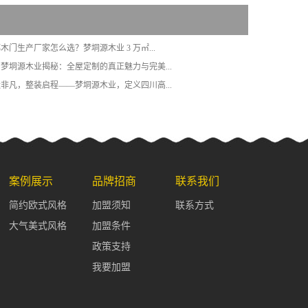
都木门生产厂家怎么选？梦垌源木业 3 万㎡...
四川梦垌源木业揭秘：全屋定制的真正魅力与完美...
墅造非凡，整装启程——梦垌源木业，定义四川高...
案例展示
品牌招商
联系我们
简约欧式风格
加盟须知
联系方式
大气美式风格
加盟条件
政策支持
我要加盟