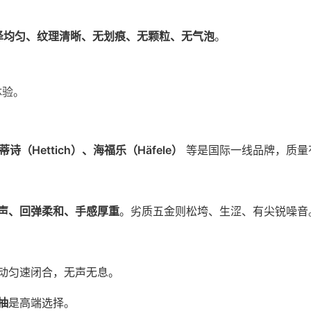
泽均匀、纹理清晰、无划痕、无颗粒、无气泡
。
体验。
诗（Hettich）、海福乐（Häfele）
等是国际一线品牌，质量
。
声、回弹柔和、手感厚重
。劣质五金则松垮、生涩、有尖锐噪音
动匀速闭合，无声无息。
抽
是高端选择。