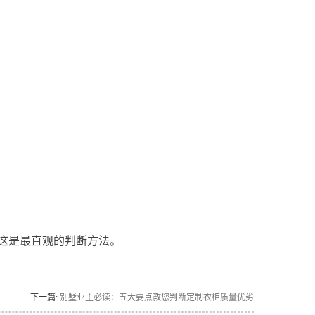
这是最直观的判断方法。
下一篇:
别墅业主必读：五大要点教您判断定制衣柜质量优劣