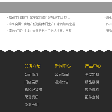
• 成都木门生产厂家哪家靠谱？梦垌源木业 13 ...
• 成
• 寒冬突围：房地产低迷期木门生产厂家的破局之道...
• 
• 家的“门面”抉择：全屋定制木门避坑指南，从颜...
• 
品牌介绍
新闻中心
产品中心
公司简介
公司新闻
全屋定制
门店展厅
通知公告
精品楼梯
总经理致辞
换色体验
荣誉资质
配件定制
免责声明