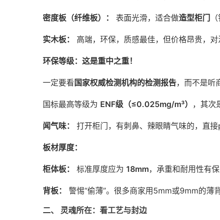
密度板（纤维板）：
表面光滑，适合做
造型柜门
（
实木板：
高端，环保，质感最佳，但价格昂贵，对
环保等级：这是重中之重！
一定要看
国家权威检测机构的检测报告
，而不是听
国标最高等级为
ENF级（≤0.025mg/m³）
，其次
闻气味：
打开柜门，有刺鼻、辣眼睛气味的，直接p
板材厚度：
柜体板：
标准厚度应为
18mm
，承重和耐用性有保
背板：
警惕“偷薄”。很多商家用5mm或9mm的
二、 灵魂所在：看工艺与封边