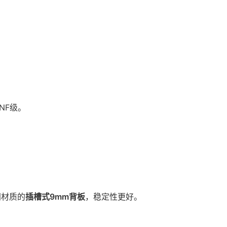
NF级。
同材质的
插槽式9mm背板
，稳定性更好。