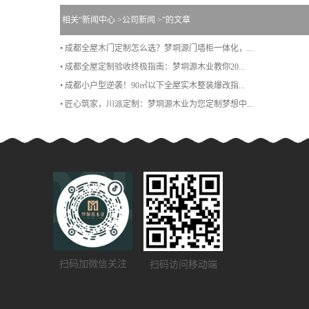
相关“
新闻中心
>
公司新闻
>”的文章
• 成都全屋木门定制怎么选？梦垌源门墙柜一体化，...
• 成都全屋定制验收终极指南：梦垌源木业教你20...
• 成都小户型逆袭！90㎡以下全屋实木整装爆改指...
• 匠心筑家，川派定制：梦垌源木业为您定制梦想中...
扫码加微信关注
扫码访问移动端